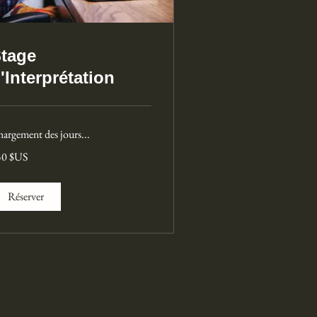
tage
'Interprétation
argement des jours...
0
50 $US
lars
s
ts-
is
Réserver