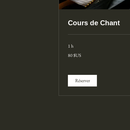
Cours de Chant
1 h
80
80 $US
dollars
des
États-
Unis
Réserver