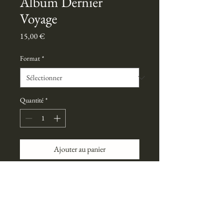
Album Dernier
Voyage
Prix
15,00 €
Format
*
Quantité
*
Ajouter au panier
Le dernier album de Lydia&Sebastien, 
une collection de chansons inspirantes.