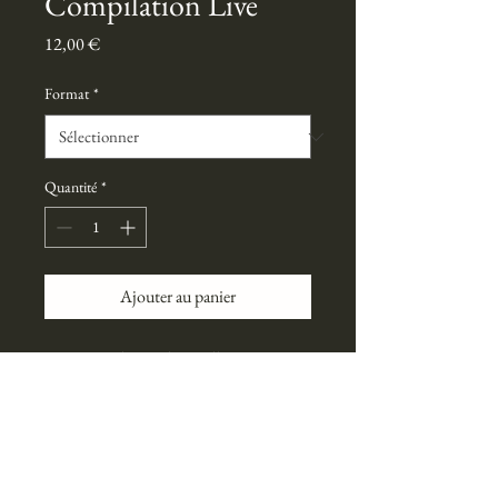
Compilation Live
Prix
12,00 €
Format
*
Quantité
*
Ajouter au panier
Une compilation des meilleurs 
moments de Lydia&Sebastien en 
concert.