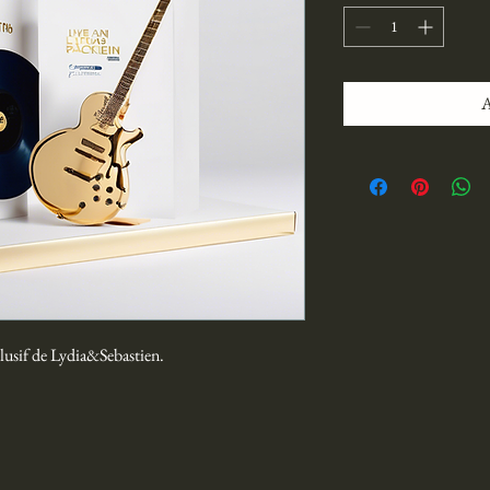
A
clusif de Lydia&Sebastien.