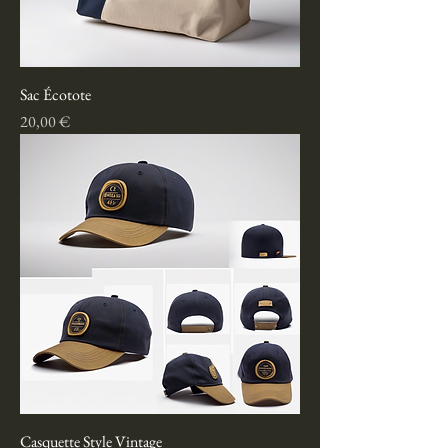
Sac Écotote
Prix
20,00 €
Casquette Style Vintage